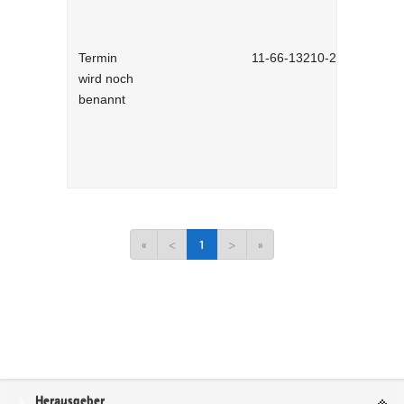
Termin
11-66-13210-2701
wird noch
benannt
«
<
1
>
»
Service
Herausgeber