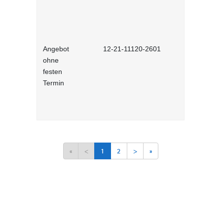
Angebot
12-21-11120-2601
Niederländ
ohne
festen
Termin
«
<
1
2
>
»