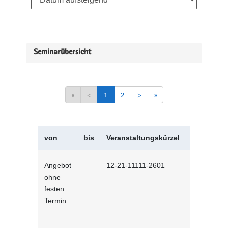
Seminarübersicht
«
<
1
2
>
»
von
bis
Veranstaltungskürzel
Veranstal
Angebot
12-21-11111-2601
Englisch (
ohne
festen
Termin