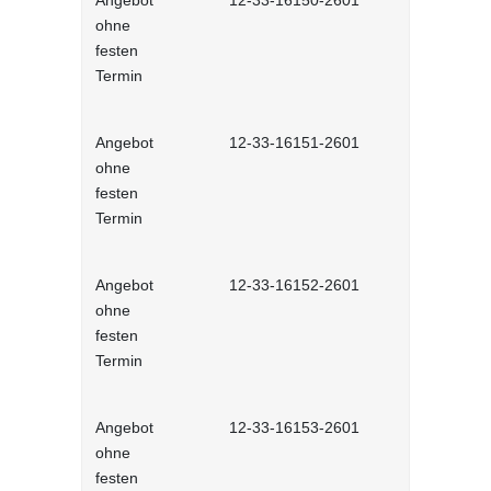
Angebot
12-33-16150-2601
Konflikte v
ohne
Selbstlernh
festen
Termin
Angebot
12-33-16151-2601
Konflikte v
ohne
Selbstlernh
festen
Termin
Angebot
12-33-16152-2601
Eskalation 
ohne
Selbstlernh
festen
Termin
Angebot
12-33-16153-2601
Konflikte 
ohne
räumen - S
festen