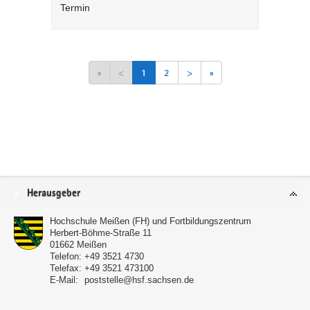
Termin
«
<
1
2
>
»
Service
Herausgeber
Hochschule Meißen (FH) und Fortbildungszentrum
Herbert-Böhme-Straße 11
01662
Meißen
Telefon:
+49 3521 4730
Telefax:
+49 3521 473100
E-Mail:
poststelle@hsf.sachsen.de