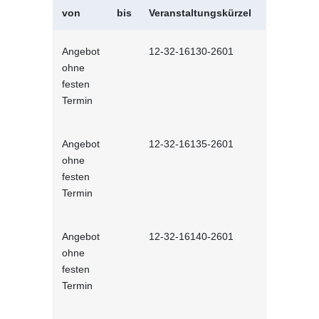
von
bis
Veranstaltungskürzel
Veranstal
Angebot
12-32-16130-2601
Kommunikat
ohne
Selbstlernh
festen
Termin
Angebot
12-32-16135-2601
Gesprächst
ohne
Selbstlernh
festen
Termin
Angebot
12-32-16140-2601
Wertschät
ohne
Kommunikat
festen
Lernprog
Termin