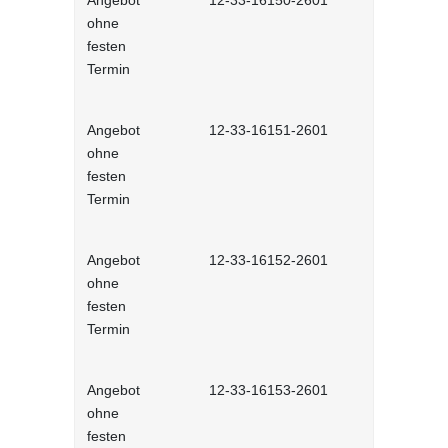
Angebot
12-33-16150-2601
Konflikte v
ohne
Selbstlernh
festen
Termin
Angebot
12-33-16151-2601
Konflikte v
ohne
Selbstlernh
festen
Termin
Angebot
12-33-16152-2601
Eskalation 
ohne
Selbstlernh
festen
Termin
Angebot
12-33-16153-2601
Konflikte 
ohne
räumen - S
festen