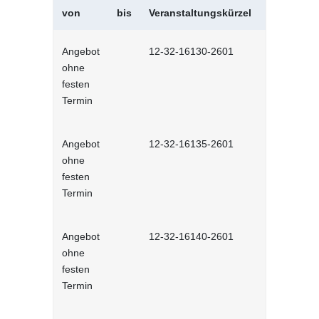
von
bis
Veranstaltungskürzel
Veranstal
Angebot
12-32-16130-2601
Kommunikat
ohne
Selbstlernh
festen
Termin
Angebot
12-32-16135-2601
Gesprächst
ohne
Selbstlernh
festen
Termin
Angebot
12-32-16140-2601
Wertschät
ohne
Kommunikat
festen
Lernprog
Termin