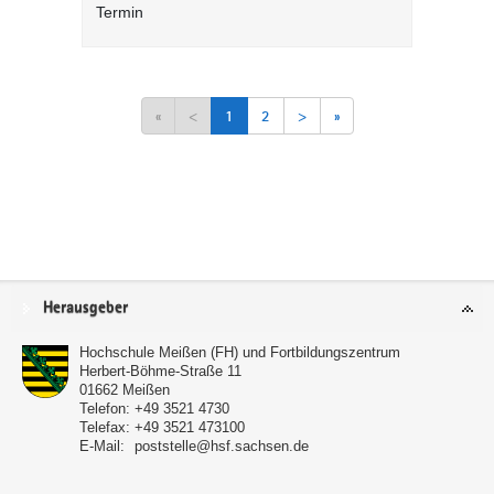
Termin
«
<
1
2
>
»
Service
Herausgeber
Hochschule Meißen (FH) und Fortbildungszentrum
Herbert-Böhme-Straße 11
01662
Meißen
Telefon:
+49 3521 4730
Telefax:
+49 3521 473100
E-Mail:
poststelle@hsf.sachsen.de