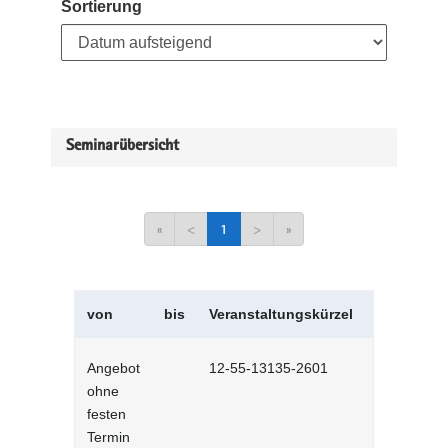
Sortierung
Seminarübersicht
«
<
1
>
»
von
bis
Veranstaltungskürzel
Veranstal
Angebot
12-55-13135-2601
Diversity u
ohne
Vielfalt fü
festen
interaktiv
Termin