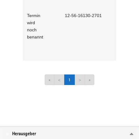
Termin
12-56-16130-2701
Gemeinsa
wird
Extremismus
noch
Lernprog
benannt
«
<
1
>
»
Service
Herausgeber