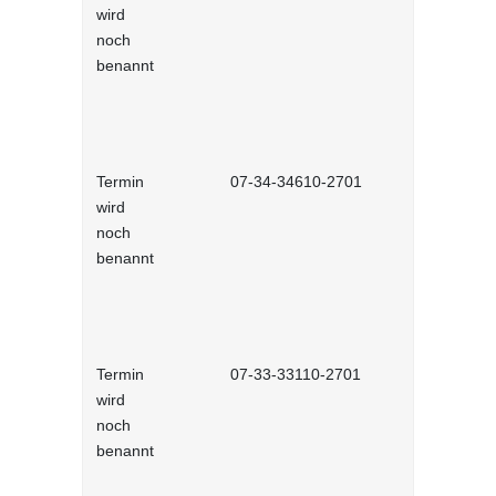
wird
Vertiefungs
noch
benannt
Termin
07-34-34610-2701
Urheberrec
wird
noch
benannt
Termin
07-33-33110-2701
Datenschut
wird
Grundlage
noch
benannt