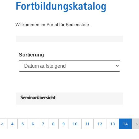
Fortbildungskatalog
Willkommen im Portal für Bedienstete.
Sortierung
Seminarübersicht
<
4
5
6
7
8
9
10
11
12
13
14
>