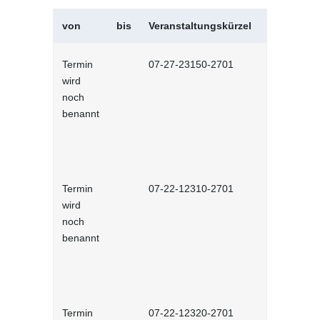
von
bis
Veranstaltungskürzel
Veranstal
Termin
07-27-23150-2701
Das Kosten
wird
Widerspruc
noch
benannt
Termin
07-22-12310-2701
eNorm: Bas
wird
Anwenders
noch
benannt
Termin
07-22-12320-2701
eNorm - Au