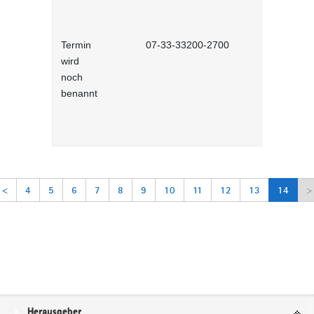
Termin
07-33-33200-2700
Umgang mi
wird
Datenschut
noch
die Daten
benannt
<
4
5
6
7
8
9
10
11
12
13
14
>
Service
Herausgeber