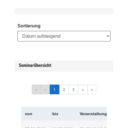
Sortierung
Seminarübersicht
«
<
1
2
3
>
»
von
bis
Veranstaltungskürzel