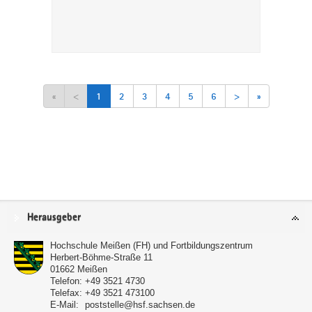
«
<
1
2
3
4
5
6
>
»
Service
Herausgeber
Hochschule Meißen (FH) und Fortbildungszentrum
Herbert-Böhme-Straße 11
01662
Meißen
Telefon:
+49 3521 4730
Telefax:
+49 3521 473100
E-Mail:
poststelle@hsf.sachsen.de