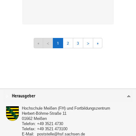
«
<
1
2
3
>
»
Service
Herausgeber
Hochschule Meißen (FH) und Fortbildungszentrum
Herbert-Böhme-Straße 11
01662
Meißen
Telefon:
+49 3521 4730
Telefax:
+49 3521 473100
E-Mail:
poststelle@hsf.sachsen.de