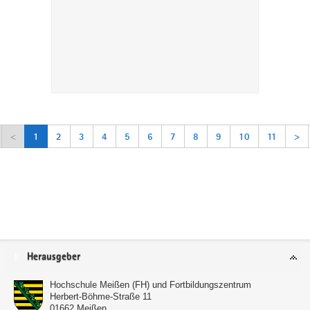
<
1
2
3
4
5
6
7
8
9
10
11
>
Service
Herausgeber
Hochschule Meißen (FH) und Fortbildungszentrum
Herbert-Böhme-Straße 11
01662
Meißen