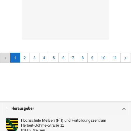
<
1
2
3
4
5
6
7
8
9
10
11
>
Service
Herausgeber
Hochschule Meißen (FH) und Fortbildungszentrum
Herbert-Böhme-Straße 11
01662
Meißen