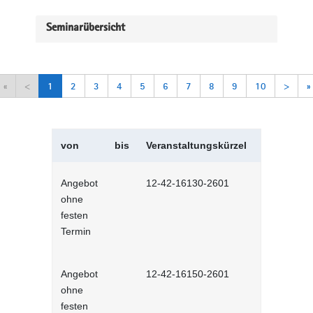
Seminarübersicht
«
<
1
2
3
4
5
6
7
8
9
10
>
»
von
bis
Veranstaltungskürzel
Veranstal
Angebot
12-42-16130-2601
Selbstman
ohne
Selbstlernh
festen
Termin
Angebot
12-42-16150-2601
Sich selbs
ohne
Selbstlernh
festen