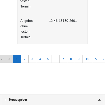
festen
Lernprog
Termin
Angebot
12-46-16130-2601
Arbeitsorga
ohne
Selbstlernh
festen
Termin
«
<
1
2
3
4
5
6
7
8
9
10
>
»
Service
Herausgeber