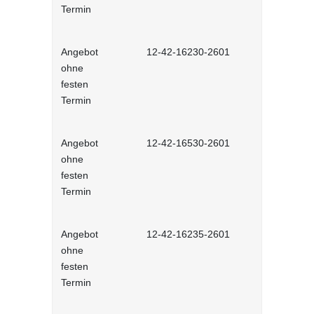
Termin
Angebot
12-42-16230-2601
Stressbewä
ohne
Selbstlernh
festen
Termin
Angebot
12-42-16530-2601
Gesunder Kö
ohne
einfache 
festen
Arbeitsplatz
Termin
Lernprog
Angebot
12-42-16235-2601
Burnout be
ohne
bewältigen 
festen
Lernprog
Termin