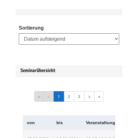
Sortierung
Seminarübersicht
«
<
1
2
3
>
»
von
bis
Veranstaltungskürzel