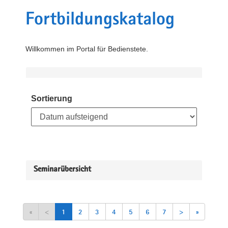
Fortbildungskatalog
Willkommen im Portal für Bedienstete.
Sortierung
Seminarübersicht
«
<
1
2
3
4
5
6
7
>
»