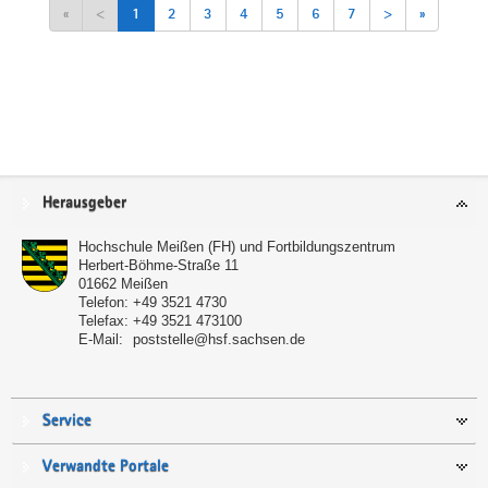
«
<
1
2
3
4
5
6
7
>
»
Service
Herausgeber
Hochschule Meißen (FH) und Fortbildungszentrum
Herbert-Böhme-Straße 11
01662
Meißen
Telefon:
+49 3521 4730
Telefax:
+49 3521 473100
E-Mail:
poststelle@hsf.sachsen.de
Service
Verwandte Portale