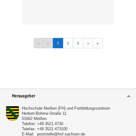
«
<
1
2
3
>
»
Service
Herausgeber
Hochschule Meißen (FH) und Fortbildungszentrum
Herbert-Böhme-Straße 11
01662
Meißen
Telefon:
+49 3521 4730
Telefax:
+49 3521 473100
E-Mail:
poststelle@hsf.sachsen.de