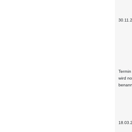
30.11.
Termin
wird n
benann
18.03.