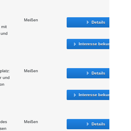
Meißen
Details
 mit
 und
Interesse bekunden
platz:
Meißen
Details
er und
ion
Interesse bekunden
 des
Meißen
Details
hsen