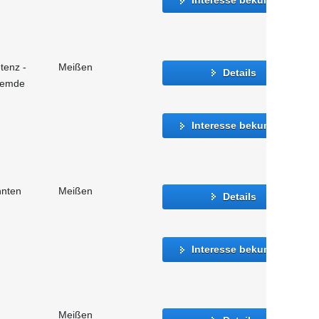
tenz -
Meißen
Details
fremde
Interesse bekunden
nnten
Meißen
Details
Interesse bekunden
Meißen