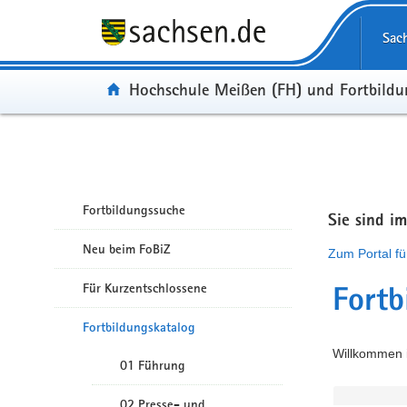
Portalübergreifende Navigation
Sac
Portal:
Hochschule Meißen (FH) und Fortbild
Fortbildungssuche
Sie sind i
Neu beim FoBiZ
Zum Portal fü
Für Kurzentschlossene
Fortb
Fortbildungskatalog
Willkommen i
01 Führung
02 Presse- und