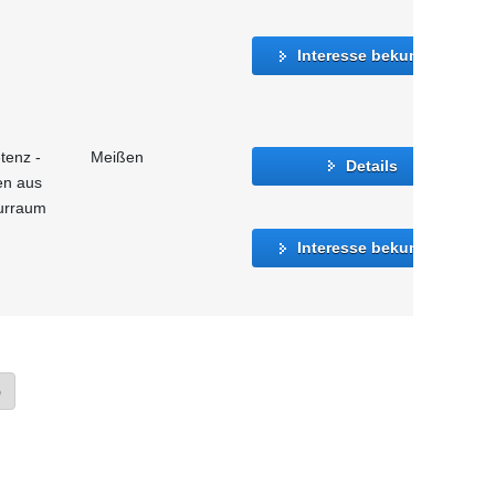
Interesse bekunden
tenz -
Meißen
Details
en aus
urraum
Interesse bekunden
»