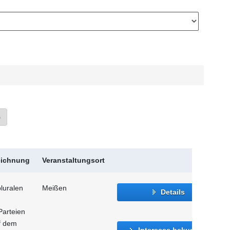
»
eichnung
Veranstaltungsort
luralen
Meißen
Details
Parteien
f dem
Interesse bekunden