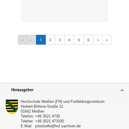
«
<
1
2
3
4
5
6
>
»
Service
Herausgeber
Hochschule Meißen (FH) und Fortbildungszentrum
Herbert-Böhme-Straße 11
01662
Meißen
Telefon:
+49 3521 4730
Telefax:
+49 3521 473100
E-Mail:
poststelle@hsf.sachsen.de