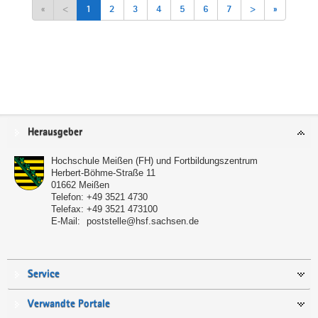
«
<
1
2
3
4
5
6
7
>
»
Service
Herausgeber
Hochschule Meißen (FH) und Fortbildungszentrum
Herbert-Böhme-Straße 11
01662
Meißen
Telefon:
+49 3521 4730
Telefax:
+49 3521 473100
E-Mail:
poststelle@hsf.sachsen.de
Service
Verwandte Portale