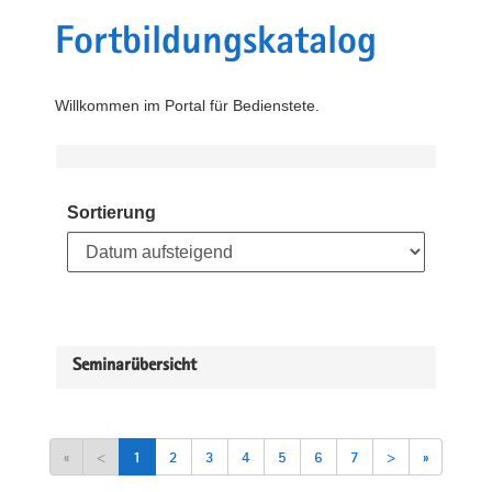
Fortbildungskatalog
Willkommen im Portal für Bedienstete.
Sortierung
Seminarübersicht
«
<
1
2
3
4
5
6
7
>
»