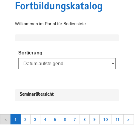
Fortbildungskatalog
Willkommen im Portal für Bedienstete.
Sortierung
Seminarübersicht
<
1
2
3
4
5
6
7
8
9
10
11
>