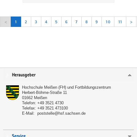
<
1
2
3
4
5
6
7
8
9
10
11
>
Service
Herausgeber
Hochschule Meißen (FH) und Fortbildungszentrum
Herbert-Böhme-Straße 11
01662
Meißen
Telefon:
+49 3521 4730
Telefax:
+49 3521 473100
E-Mail:
poststelle@hsf.sachsen.de
Service