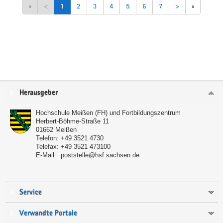
«
<
1
2
3
4
5
6
7
>
»
Service
Herausgeber
Hochschule Meißen (FH) und Fortbildungszentrum
Herbert-Böhme-Straße 11
01662
Meißen
Telefon:
+49 3521 4730
Telefax:
+49 3521 473100
E-Mail:
poststelle@hsf.sachsen.de
Service
Verwandte Portale