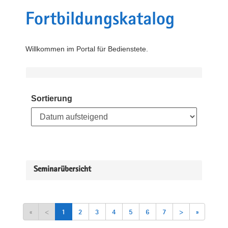
Fortbildungskatalog
Willkommen im Portal für Bedienstete.
Sortierung
Seminarübersicht
«
<
1
2
3
4
5
6
7
>
»