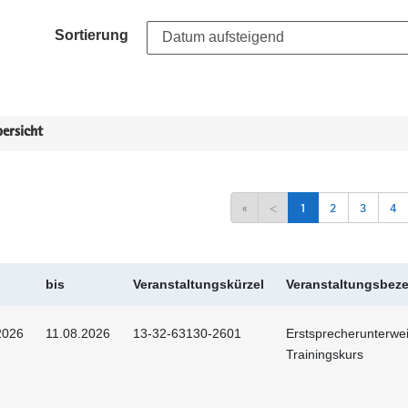
Sortierung
ersicht
«
<
1
2
3
4
bis
Veranstaltungskürzel
Veranstaltungsbez
2026
11.08.2026
13-32-63130-2601
Erstsprecherunterwei
Trainingskurs