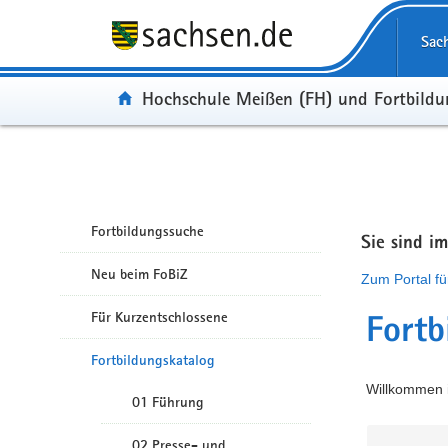
Portalübergreifende Navigation
Sac
Portal:
Hochschule Meißen (FH) und Fortbild
Fortbildungssuche
Sie sind i
Neu beim FoBiZ
Zum Portal fü
Für Kurzentschlossene
Fortb
Fortbildungskatalog
Willkommen i
01 Führung
02 Presse- und