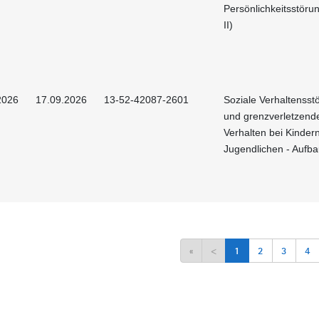
Persönlichkeitsstörun
II)
2026
17.09.2026
13-52-42087-2601
Soziale Verhaltenss
und grenzverletzend
Verhalten bei Kinder
Jugendlichen - Aufb
«
<
1
2
3
4