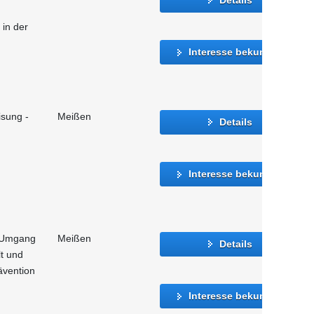
in der
Interesse bekunden
isung -
Meißen
Details
Interesse bekunden
 Umgang
Meißen
Details
t und
ävention
Interesse bekunden