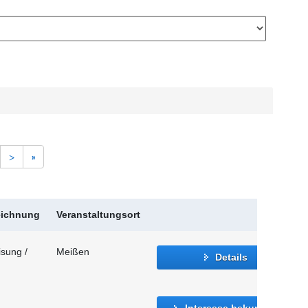
>
»
eichnung
Veranstaltungsort
sung /
Meißen
Details
Interesse bekunden