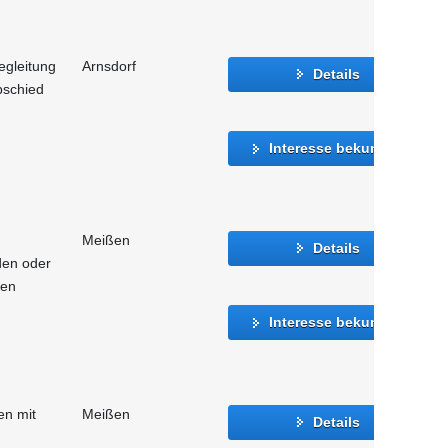
egleitung
Arnsdorf
Details
bschied
Interesse bekunden
Meißen
Details
den oder
hen
Interesse bekunden
n mit
Meißen
Details