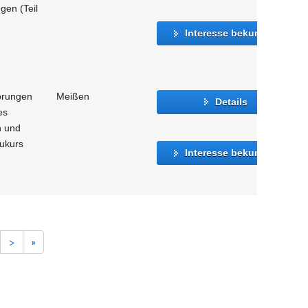
gen (Teil
Interesse bekunden
törungen
Meißen
Details
es
n und
aukurs
Interesse bekunden
>
»