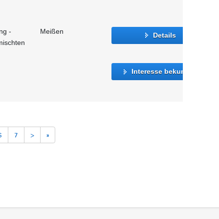
ng -
Meißen
Details
mischten
Interesse bekunden
6
7
>
»