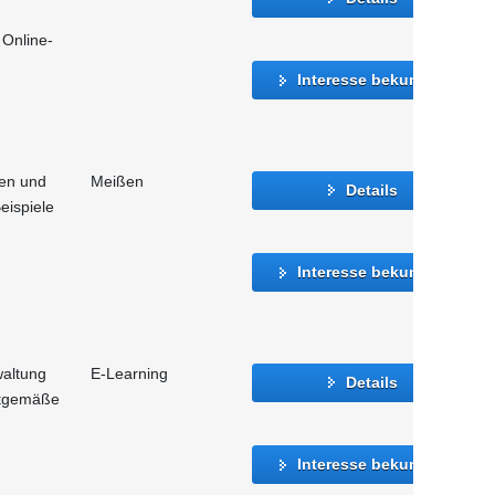
 Online-
Interesse bekunden
en und
Meißen
Details
Beispiele
Interesse bekunden
waltung
E-Learning
Details
itgemäße
Interesse bekunden