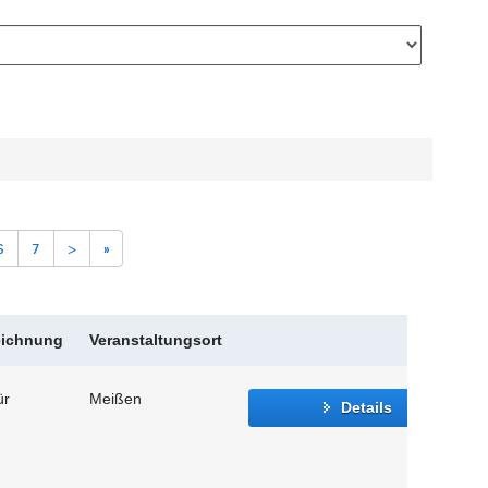
6
7
>
»
eichnung
Veranstaltungsort
ür
Meißen
Details