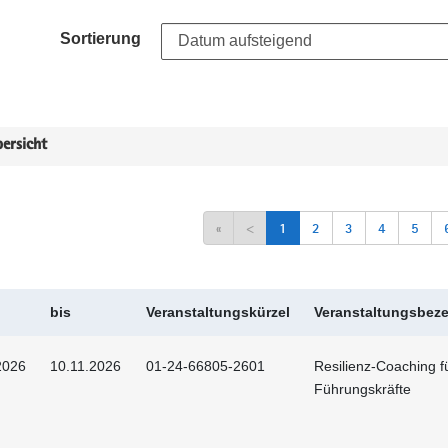
Sortierung
ersicht
«
<
1
2
3
4
5
bis
Veranstaltungskürzel
Veranstaltungsbez
2026
10.11.2026
01-24-66805-2601
Resilienz-Coaching f
Führungskräfte