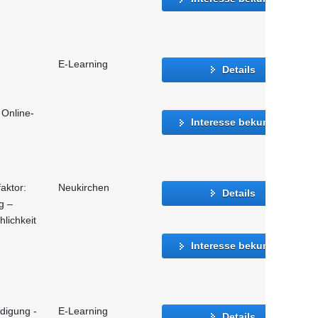
E-Learning
Details
 Online-
Interesse bekunden
aktor:
Neukirchen
Details
g –
lichkeit
Interesse bekunden
igung -
E-Learning
Details