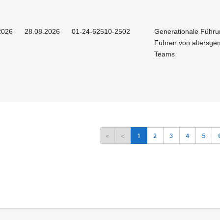
2026
28.08.2026
01-24-62510-2502
Generationale Führu
Führen von altersge
Teams
«
<
1
2
3
4
5