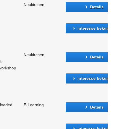
Neukirchen
Details
Interesse bekunden
Neukirchen
Details
t-
vworkshop
Interesse bekunden
eloaded
E-Learning
Details
Interesse bekunden