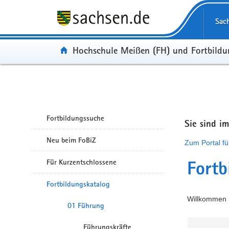
Portalübergreifende Navigation
Sac
Portal:
Hochschule Meißen (FH) und Fortbild
Fortbildungssuche
Sie sind i
Neu beim FoBiZ
Zum Portal fü
Für Kurzentschlossene
Fortb
Fortbildungskatalog
Willkommen i
01 Führung
Führungskräfte