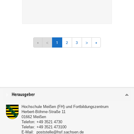
«
<
1
2
3
>
»
Service
Herausgeber
Hochschule Meißen (FH) und Fortbildungszentrum
Herbert-Böhme-Straße 11
01662
Meißen
Telefon:
+49 3521 4730
Telefax:
+49 3521 473100
E-Mail:
poststelle@hsf.sachsen.de