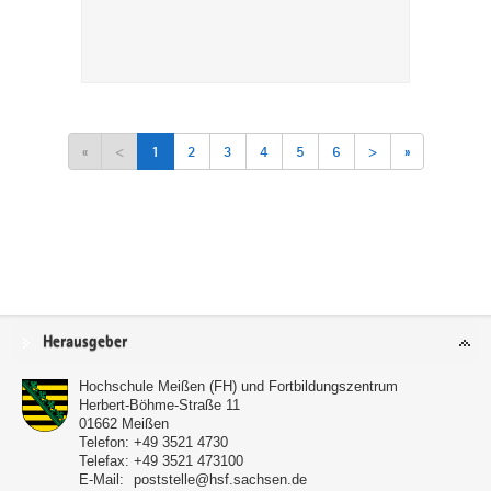
«
<
1
2
3
4
5
6
>
»
Service
Herausgeber
Hochschule Meißen (FH) und Fortbildungszentrum
Herbert-Böhme-Straße 11
01662
Meißen
Telefon:
+49 3521 4730
Telefax:
+49 3521 473100
E-Mail:
poststelle@hsf.sachsen.de