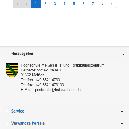
«
<
1
2
3
4
5
6
7
>
»
Service
Herausgeber
Hochschule Meißen (FH) und Fortbildungszentrum
Herbert-Böhme-Straße 11
01662
Meißen
Telefon:
+49 3521 4730
Telefax:
+49 3521 473100
E-Mail:
poststelle@hsf.sachsen.de
Service
Verwandte Portale