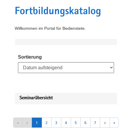
Fortbildungskatalog
Willkommen im Portal für Bedienstete.
Sortierung
Seminarübersicht
«
<
1
2
3
4
5
6
7
>
»