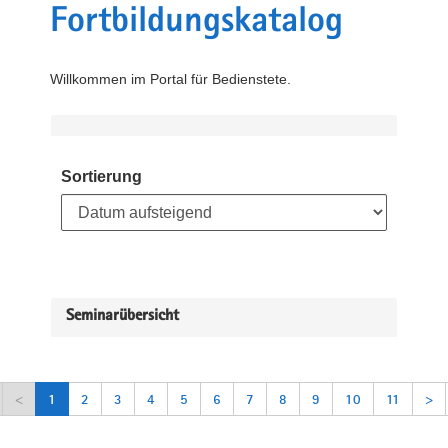
Fortbildungskatalog
Willkommen im Portal für Bedienstete.
Sortierung
Seminarübersicht
<
1
2
3
4
5
6
7
8
9
10
11
>