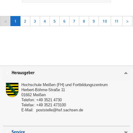
<
1
2
3
4
5
6
7
8
9
10
11
>
Service
Herausgeber
Hochschule Meißen (FH) und Fortbildungszentrum
Herbert-Böhme-Straße 11
01662
Meißen
Telefon:
+49 3521 4730
Telefax:
+49 3521 473100
E-Mail:
poststelle@hsf.sachsen.de
Service