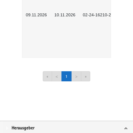
09.11.2026
10.11.2026
02-24-16210-2503
«
<
1
>
»
Service
Herausgeber