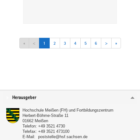
«
<
1
2
3
4
5
6
>
»
Service
Herausgeber
Hochschule Meißen (FH) und Fortbildungszentrum
Herbert-Böhme-Straße 11
01662
Meißen
Telefon:
+49 3521 4730
Telefax:
+49 3521 473100
E-Mail:
poststelle@hsf.sachsen.de