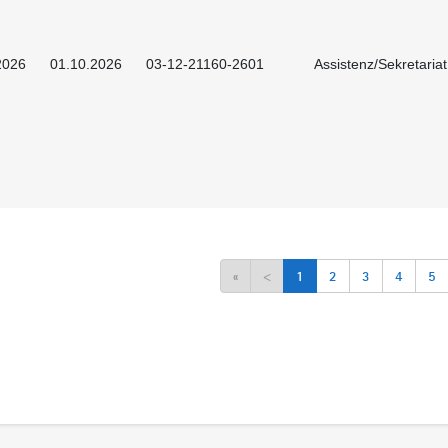
2026
01.10.2026
03-12-21160-2601
Assistenz/Sekretaria
«
<
1
2
3
4
5