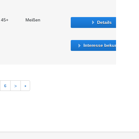
t 45+
Meißen
Details
Interesse bekunden
6
>
»