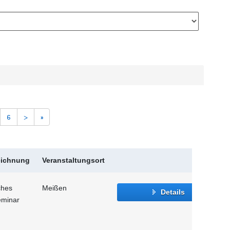
6
>
»
eichnung
Veranstaltungsort
ches
Meißen
Details
eminar