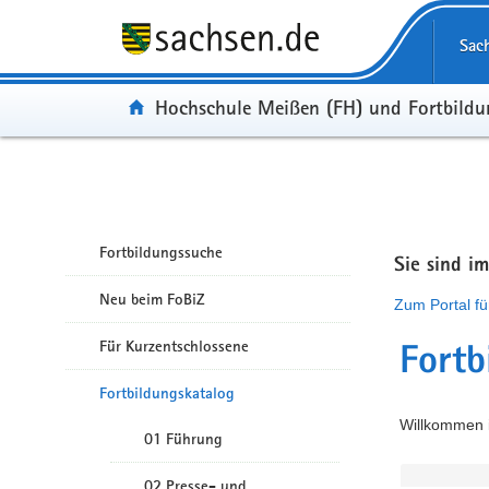
Portalübergreifende Navigation
Sac
Portal:
Hochschule Meißen (FH) und Fortbild
Fortbildungssuche
Sie sind i
Neu beim FoBiZ
Zum Portal fü
Für Kurzentschlossene
Fortb
Fortbildungskatalog
Willkommen i
01 Führung
02 Presse- und