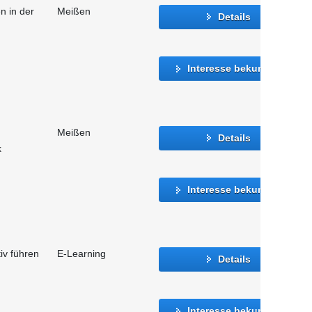
n in der
Meißen
Details
Interesse bekunden
Meißen
Details
k
Interesse bekunden
iv führen
E-Learning
Details
Interesse bekunden