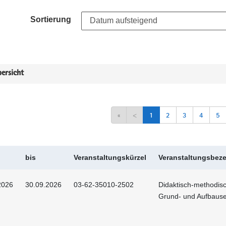
Sortierung
ersicht
«
<
1
2
3
4
5
bis
Veranstaltungskürzel
Veranstaltungsbez
2026
30.09.2026
03-62-35010-2502
Didaktisch-methodis
Grund- und Aufbaus