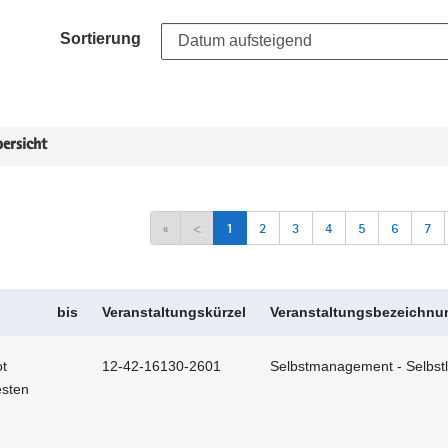
Sortierung
ersicht
«
<
1
2
3
4
5
6
7
bis
Veranstaltungskürzel
Veranstaltungsbezeichnu
t
12-42-16130-2601
Selbstmanagement - Selbstl
esten