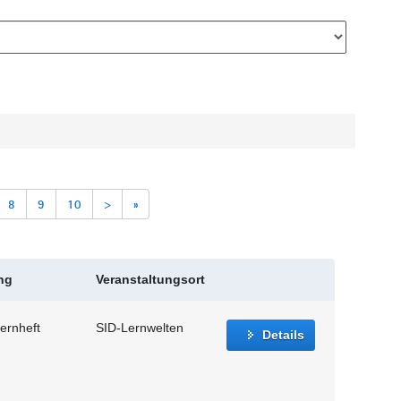
8
9
10
>
»
ng
Veranstaltungsort
ernheft
SID-Lernwelten
Details