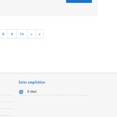
8
9
10
>
»
Seite empfehlen
E-Mail