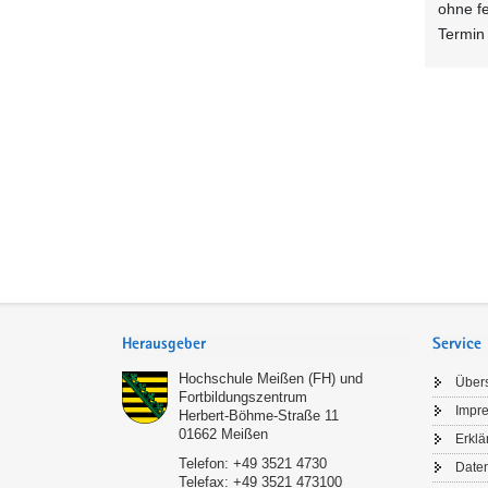
ohne f
Termin
Service
Herausgeber
Service
Hochschule Meißen (FH) und
Übers
Fortbildungszentrum
Impr
Herbert-Böhme-Straße 11
01662
Meißen
Erklä
Telefon:
+49 3521 4730
Date
Telefax:
+49 3521 473100