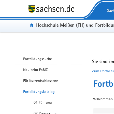
Portalübergreifende Navigation
Sac
Portal:
Hochschule Meißen (FH) und Fortbild
Fortbildungssuche
Sie sind i
Neu beim FoBiZ
Zum Portal fü
Für Kurzentschlossene
Fortb
Fortbildungskatalog
Willkommen i
01 Führung
02 Presse- und