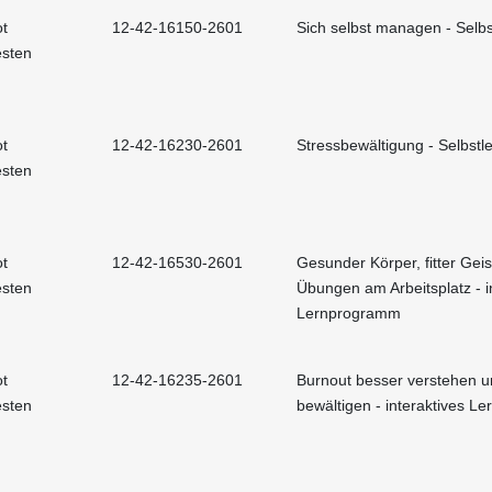
t
12-42-16150-2601
Sich selbst managen - Selbs
esten
t
12-42-16230-2601
Stressbewältigung - Selbstle
esten
t
12-42-16530-2601
Gesunder Körper, fitter Geis
esten
Übungen am Arbeitsplatz - i
Lernprogramm
t
12-42-16235-2601
Burnout besser verstehen 
esten
bewältigen - interaktives 