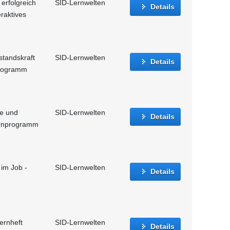
erfolgreich
SID-Lernwelten
Details
eraktives
standskraft
SID-Lernwelten
Details
nprogramm
le und
SID-Lernwelten
Details
Lernprogramm
 im Job -
SID-Lernwelten
Details
lernheft
SID-Lernwelten
Details