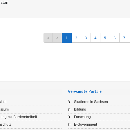
esten
«
<
1
2
3
4
5
6
7
Verwandte Portale
icht
Studieren in Sachsen
essum
Bildung
rung zur Barrierefreiheit
Forschung
nschutz
E-Government