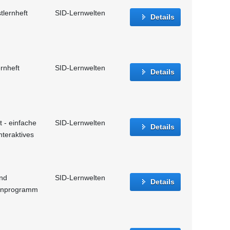
tlernheft
SID-Lernwelten
Details
rnheft
SID-Lernwelten
Details
t - einfache
SID-Lernwelten
Details
nteraktives
und
SID-Lernwelten
Details
Lernprogramm