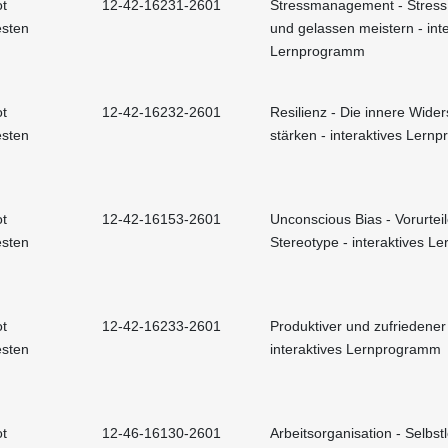
t
12-42-16231-2601
Stressmanagement - Stress 
esten
und gelassen meistern - int
Lernprogramm
t
12-42-16232-2601
Resilienz - Die innere Wider
esten
stärken - interaktives Ler
t
12-42-16153-2601
Unconscious Bias - Vorurtei
esten
Stereotype - interaktives 
t
12-42-16233-2601
Produktiver und zufriedener
esten
interaktives Lernprogramm
t
12-46-16130-2601
Arbeitsorganisation - Selbst