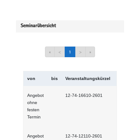
Seminarübersicht
«
<
1
>
»
von
bis
Veranstaltungskürzel
Veranstal
Angebot
12-74-16610-2601
Sicheres F
ohne
Dienstfahrz
festen
Lernprog
Termin
Angebot
12-74-12110-2601
Unterweisu