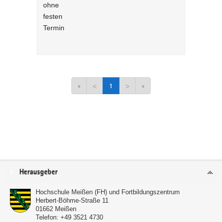
ohne
gemäß § 1
festen
Arbeitssch
Termin
interaktiv
(NEU)
«
<
1
>
»
Service
Herausgeber
Hochschule Meißen (FH) und Fortbildungszentrum
Herbert-Böhme-Straße 11
01662
Meißen
Telefon:
+49 3521 4730