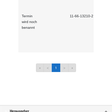
Termin
11-66-13210-2701
wird noch
benannt
«
<
1
>
»
Service
Herausgeber