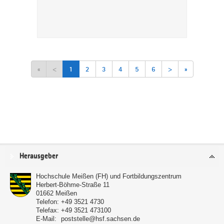
«
<
1
2
3
4
5
6
>
»
Service
Herausgeber
Hochschule Meißen (FH) und Fortbildungszentrum
Herbert-Böhme-Straße 11
01662
Meißen
Telefon:
+49 3521 4730
Telefax:
+49 3521 473100
E-Mail:
poststelle@hsf.sachsen.de