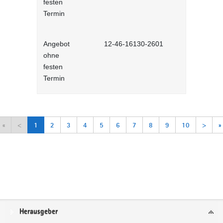
festen
Lernprog
Termin
Angebot
12-46-16130-2601
Arbeitsorga
ohne
Selbstlernh
festen
Termin
«
<
1
2
3
4
5
6
7
8
9
10
>
»
Service
Herausgeber