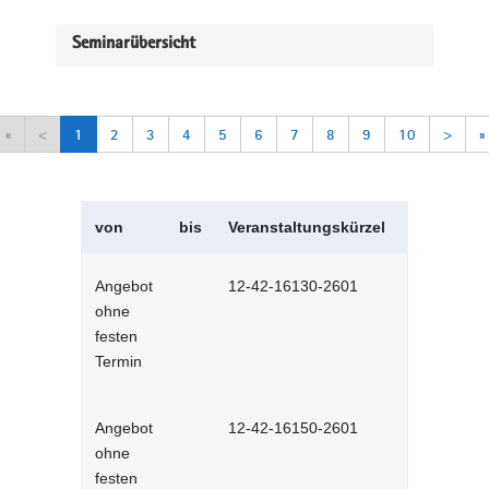
Seminarübersicht
«
<
1
2
3
4
5
6
7
8
9
10
>
»
von
bis
Veranstaltungskürzel
Veranstal
Angebot
12-42-16130-2601
Selbstman
ohne
Selbstlernh
festen
Termin
Angebot
12-42-16150-2601
Sich selbs
ohne
Selbstlernh
festen