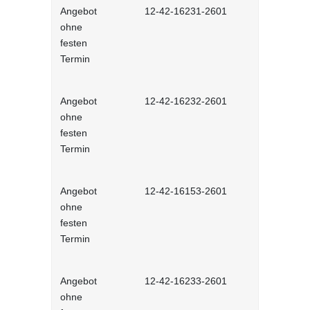
Angebot
12-42-16231-2601
Stressmana
ohne
erfolgreic
festen
meistern - 
Termin
Lernprog
Angebot
12-42-16232-2601
Resilienz -
ohne
Widerstands
festen
interaktiv
Termin
Angebot
12-42-16153-2601
Unconscious
ohne
und Stereot
festen
Lernprog
Termin
Angebot
12-42-16233-2601
Produktive
ohne
im Job - in