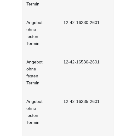
Termin
Angebot
12-42-16230-2601
Stressbewä
ohne
Selbstlernh
festen
Termin
Angebot
12-42-16530-2601
Gesunder Kö
ohne
einfache 
festen
Arbeitsplatz
Termin
Lernprog
Angebot
12-42-16235-2601
Burnout be
ohne
bewältigen 
festen
Lernprog
Termin