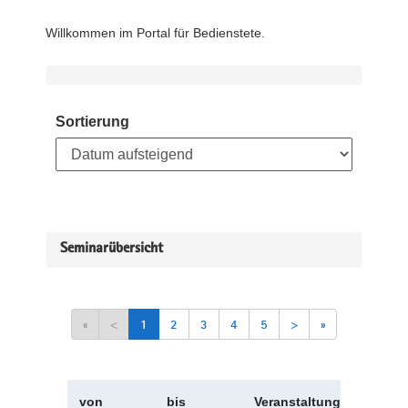
Willkommen im Portal für Bedienstete.
Sortierung
Seminarübersicht
«
<
1
2
3
4
5
>
»
von
bis
Veranstaltungskürzel