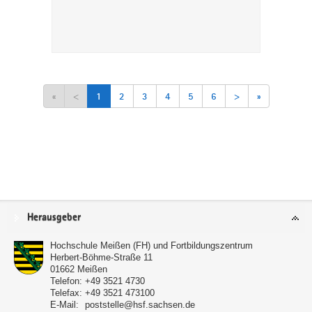
«
<
1
2
3
4
5
6
>
»
Service
Herausgeber
Hochschule Meißen (FH) und Fortbildungszentrum
Herbert-Böhme-Straße 11
01662
Meißen
Telefon:
+49 3521 4730
Telefax:
+49 3521 473100
E-Mail:
poststelle@hsf.sachsen.de