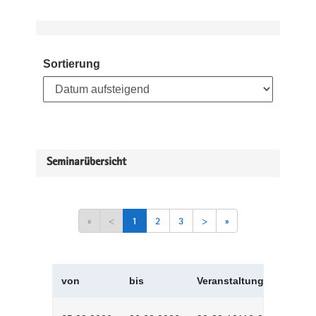
Sortierung
Seminarübersicht
«
<
1
2
3
>
»
von
bis
Veranstaltungskürzel