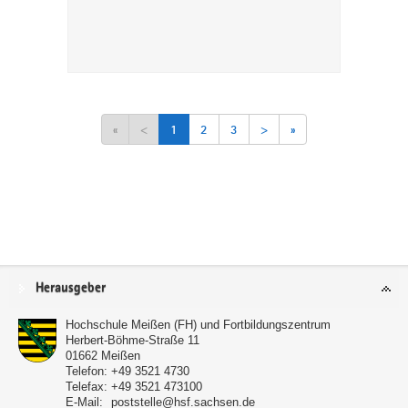
«
<
1
2
3
>
»
Service
Herausgeber
Hochschule Meißen (FH) und Fortbildungszentrum
Herbert-Böhme-Straße 11
01662
Meißen
Telefon:
+49 3521 4730
Telefax:
+49 3521 473100
E-Mail:
poststelle@hsf.sachsen.de