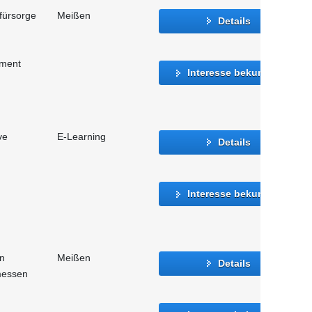
fürsorge
Meißen
Details
ment
Interesse bekunden
ve
E-Learning
Details
Interesse bekunden
n
Meißen
Details
messen