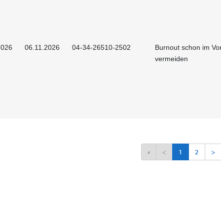
2026
06.11.2026
04-34-26510-2502
Burnout schon im Vor
vermeiden
«
<
1
2
>