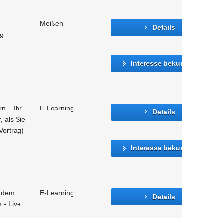
Meißen
Details
ng
Interesse bekunden
n – Ihr
E-Learning
Details
, als Sie
Vortrag)
Interesse bekunden
f dem
E-Learning
Details
 - Live