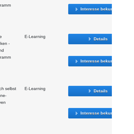
ogramm
Interesse bekunden
e
E-Learning
Details
rken -
nd
ogramm
Interesse bekunden
ch selbst
E-Learning
Details
ine-
ven
Interesse bekunden