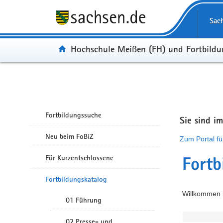
Portalübergreifende Navigation
Sac
Portal:
Hochschule Meißen (FH) und Fortbild
Fortbildungssuche
Sie sind i
Neu beim FoBiZ
Zum Portal fü
Für Kurzentschlossene
Fortb
Fortbildungskatalog
Willkommen i
01 Führung
02 Presse- und