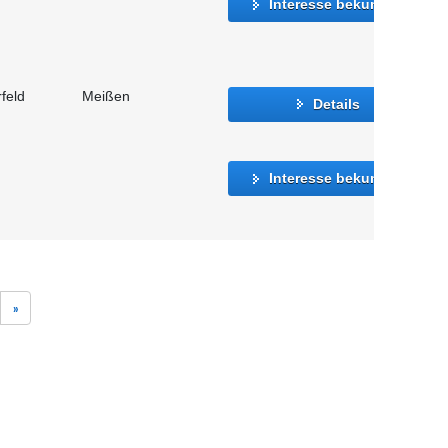
Interesse bekunden
feld
Meißen
Details
Interesse bekunden
»