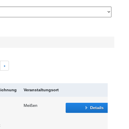
»
eichnung
Veranstaltungsort
Meißen
Details
t