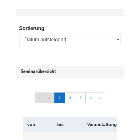
Sortierung
Seminarübersicht
«
<
1
2
3
>
»
von
bis
Veranstaltungskürzel