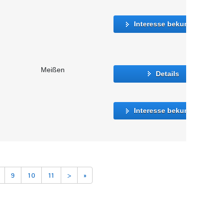
Interesse bekunden
Meißen
Details
Interesse bekunden
9
10
11
>
»