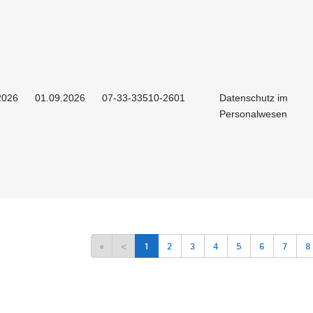
2026
01.09.2026
07-33-33510-2601
Datenschutz im
Personalwesen
«
<
1
2
3
4
5
6
7
8