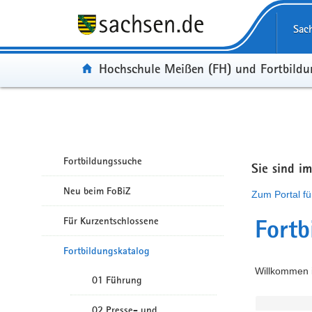
Portalübergreifende Navigation
Sac
Portal:
Hochschule Meißen (FH) und Fortbild
Fortbildungssuche
Sie sind i
Neu beim FoBiZ
Zum Portal fü
Für Kurzentschlossene
Fortb
Fortbildungskatalog
Willkommen i
01 Führung
02 Presse- und