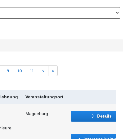
9
10
11
>
»
eichnung
Veranstaltungsort
Magdeburg
Details
nieure
Interesse bekunden