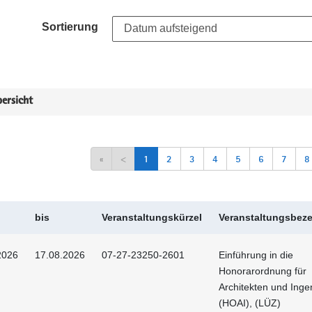
Sortierung
ersicht
«
<
1
2
3
4
5
6
7
8
bis
Veranstaltungskürzel
Veranstaltungsbez
2026
17.08.2026
07-27-23250-2601
Einführung in die
Honorarordnung für
Architekten und Inge
(HOAI), (LÜZ)