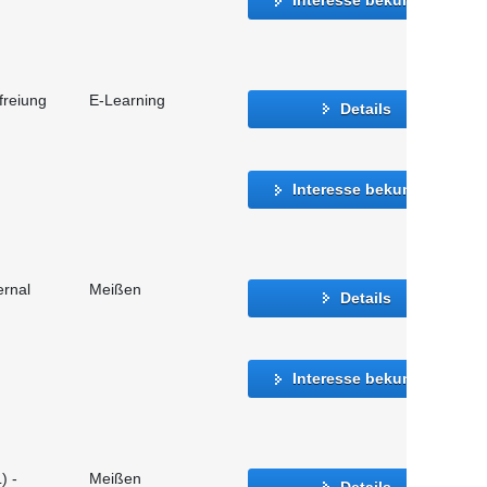
freiung
E-Learning
Details
Interesse bekunden
ernal
Meißen
Details
Interesse bekunden
) -
Meißen
Details