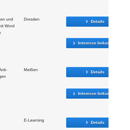
ten und
Dresden
Details
 mit Word
m
Interesse bekunden
nti-
Meißen
Details
gen
Interesse bekunden
E-Learning
Details