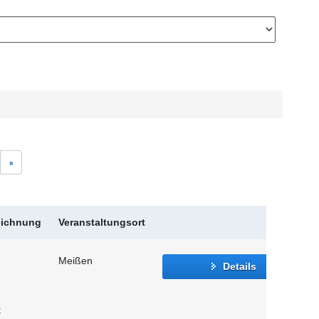
»
eichnung
Veranstaltungsort
Meißen
Details
t