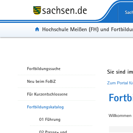
Portalübergreifende Navigation
Sac
Portal:
Hochschule Meißen (FH) und Fortbild
Fortbildungssuche
Sie sind i
Neu beim FoBiZ
Zum Portal fü
Für Kurzentschlossene
Fortb
Fortbildungskatalog
Willkommen i
01 Führung
02 Presse- und