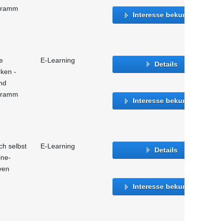
ogramm
Interesse bekunden
e
E-Learning
Details
rken -
nd
ogramm
Interesse bekunden
ch selbst
E-Learning
Details
ine-
ven
Interesse bekunden