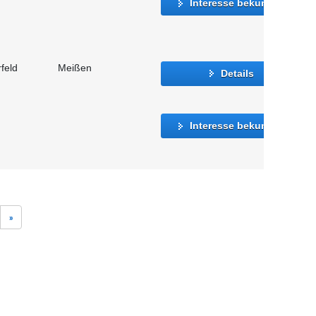
Interesse bekunden
feld
Meißen
Details
Interesse bekunden
»