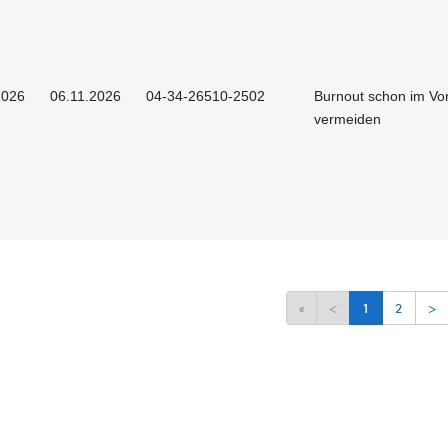
2026
06.11.2026
04-34-26510-2502
Burnout schon im Vor
vermeiden
«
<
1
2
>