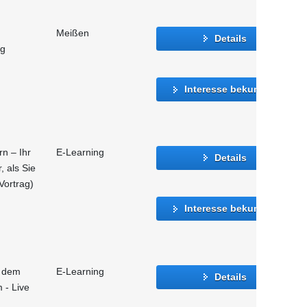
Meißen
Details
ng
Interesse bekunden
n – Ihr
E-Learning
Details
, als Sie
Vortrag)
Interesse bekunden
f dem
E-Learning
Details
 - Live