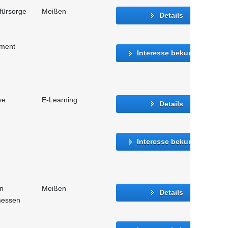
fürsorge
Meißen
Details
ment
Interesse bekunden
ve
E-Learning
Details
Interesse bekunden
n
Meißen
Details
messen