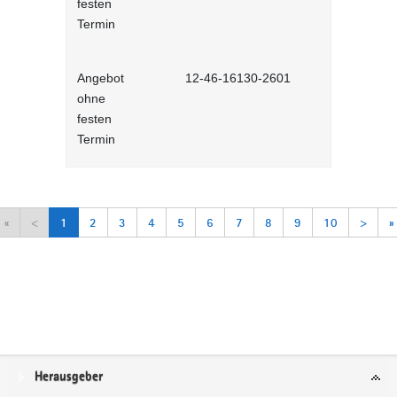
festen
Lernprog
Termin
Angebot
12-46-16130-2601
Arbeitsorga
ohne
Selbstlernh
festen
Termin
«
<
1
2
3
4
5
6
7
8
9
10
>
»
Service
Herausgeber