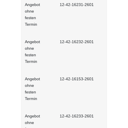
Angebot
12-42-16231-2601
Stressmana
ohne
erfolgreic
festen
meistern - 
Termin
Lernprog
Angebot
12-42-16232-2601
Resilienz -
ohne
Widerstands
festen
interaktiv
Termin
Angebot
12-42-16153-2601
Unconscious
ohne
und Stereot
festen
Lernprog
Termin
Angebot
12-42-16233-2601
Produktive
ohne
im Job - in