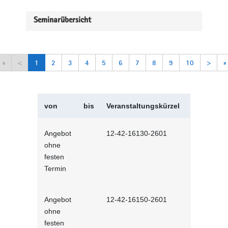
Seminarübersicht
«
<
1
2
3
4
5
6
7
8
9
10
>
»
von
bis
Veranstaltungskürzel
Veranstal
Angebot
12-42-16130-2601
Selbstman
ohne
Selbstlernh
festen
Termin
Angebot
12-42-16150-2601
Sich selbs
ohne
Selbstlernh
festen