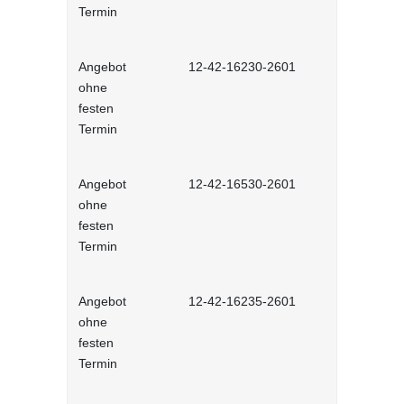
Termin
Angebot
12-42-16230-2601
Stressbewä
ohne
Selbstlernh
festen
Termin
Angebot
12-42-16530-2601
Gesunder Kö
ohne
einfache 
festen
Arbeitsplatz
Termin
Lernprog
Angebot
12-42-16235-2601
Burnout be
ohne
bewältigen 
festen
Lernprog
Termin