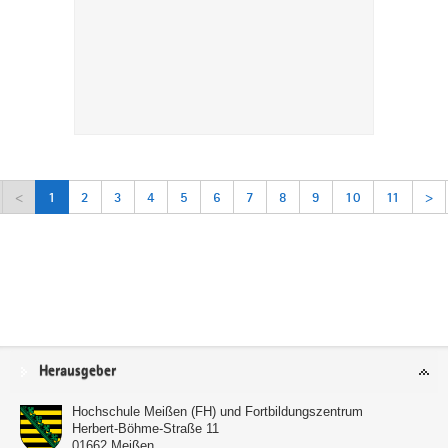
<
1
2
3
4
5
6
7
8
9
10
11
>
Service
Herausgeber
Hochschule Meißen (FH) und Fortbildungszentrum
Herbert-Böhme-Straße 11
01662
Meißen