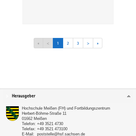
«
<
1
2
3
>
»
Service
Herausgeber
Hochschule Meißen (FH) und Fortbildungszentrum
Herbert-Böhme-Straße 11
01662
Meißen
Telefon:
+49 3521 4730
Telefax:
+49 3521 473100
E-Mail:
poststelle@hsf.sachsen.de