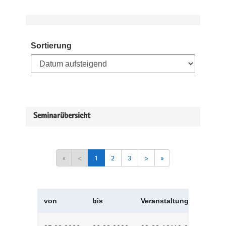
Sortierung
Seminarübersicht
«
<
1
2
3
>
»
von
bis
Veranstaltungskürzel