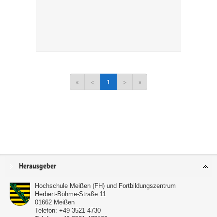
«
<
1
>
»
Service
Herausgeber
Hochschule Meißen (FH) und Fortbildungszentrum
Herbert-Böhme-Straße 11
01662
Meißen
Telefon:
+49 3521 4730