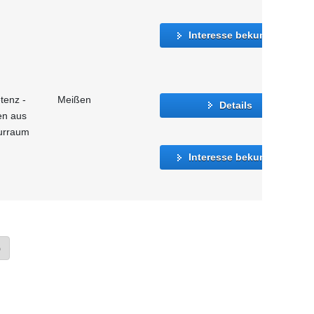
Interesse bekunden
tenz -
Meißen
Details
en aus
urraum
Interesse bekunden
»