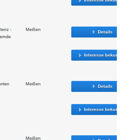
tenz -
Meißen
Details
fremde
Interesse bekunden
nnten
Meißen
Details
Interesse bekunden
Meißen