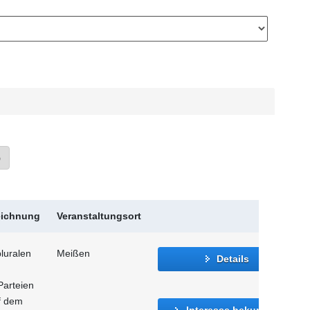
»
eichnung
Veranstaltungsort
luralen
Meißen
Details
Parteien
f dem
Interesse bekunden