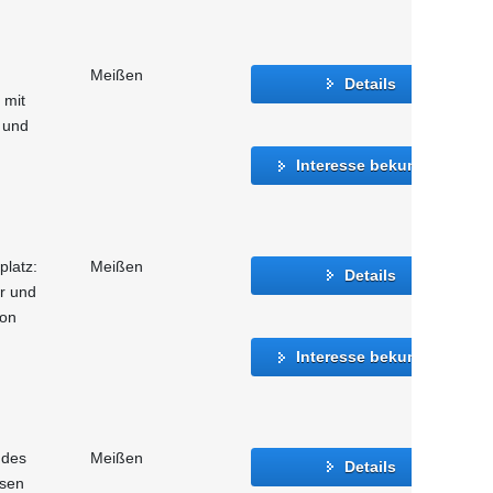
Meißen
Details
 mit
 und
Interesse bekunden
platz:
Meißen
Details
er und
ion
Interesse bekunden
 des
Meißen
Details
hsen