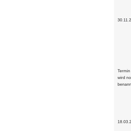
30.11.
Termin
wird n
benann
18.03.