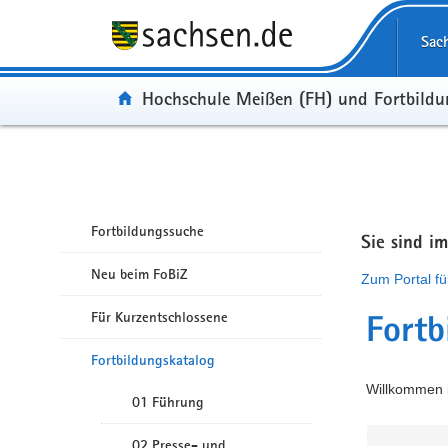
Portalübergreifende Navigation
Sac
Portal:
Hochschule Meißen (FH) und Fortbild
Fortbildungssuche
Sie sind i
Neu beim FoBiZ
Zum Portal fü
Für Kurzentschlossene
Fortb
Fortbildungskatalog
Willkommen i
01 Führung
02 Presse- und