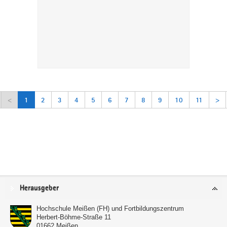
<
1
2
3
4
5
6
7
8
9
10
11
>
Service
Herausgeber
Hochschule Meißen (FH) und Fortbildungszentrum
Herbert-Böhme-Straße 11
01662
Meißen