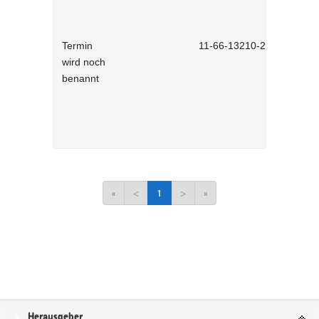
Termin
11-66-13210-2701
wird noch
benannt
«
<
1
>
»
Service
Herausgeber